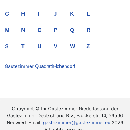
G
H
I
J
K
L
M
N
O
P
Q
R
S
T
U
V
W
Z
Gästezimmer
Quadrath-Ichendorf
Copyright © Ihr Gästezimmer Niederlassung der
Gästezimmer Deutschland B.V., Blockerstr. 14, 56566
Neuwied. Email:
gastezimmer@gastezimmer.eu
2026
All rights reserved.